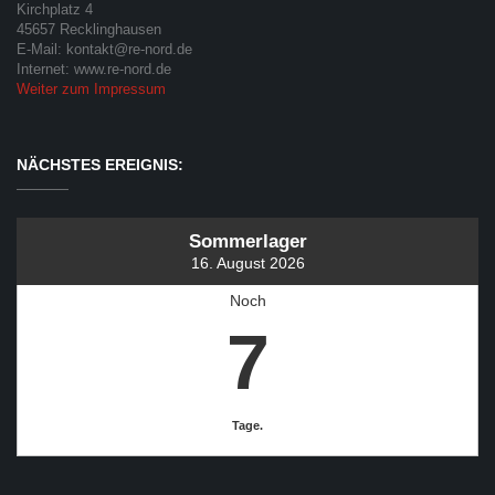
Kirchplatz 4
45657 Recklinghausen
E-Mail: kontakt@re-nord.de
Internet: www.re-nord.de
Weiter zum Impressum
NÄCHSTES EREIGNIS:
Sommerlager
16. August 2026
Noch
7
Tage.