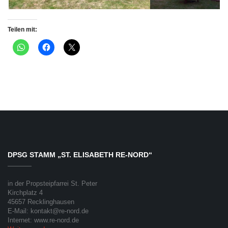
Teilen mit:
DPSG STAMM „ST. ELISABETH RE-NORD“
in der Propsteipfarrei St. Peter
Kirchplatz 4
45657 Recklinghausen
E-Mail: kontakt@re-nord.de
Internet: www.re-nord.de