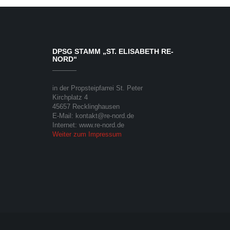
DPSG STAMM „ST. ELISABETH RE-
NORD“
in der Propsteipfarrei St. Peter
Kirchplatz 4
45657 Recklinghausen
E-Mail: kontakt@re-nord.de
Internet: www.re-nord.de
Weiter zum Impressum